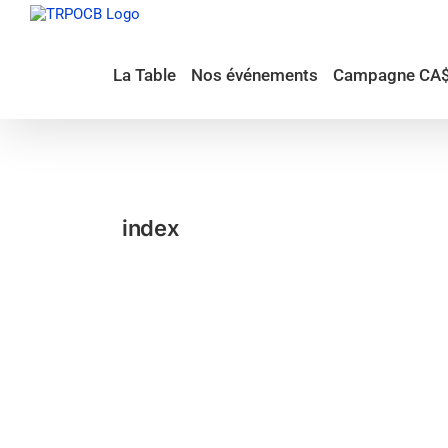
Passer
au
contenu
La Table
Nos événements
Campagne CA
index