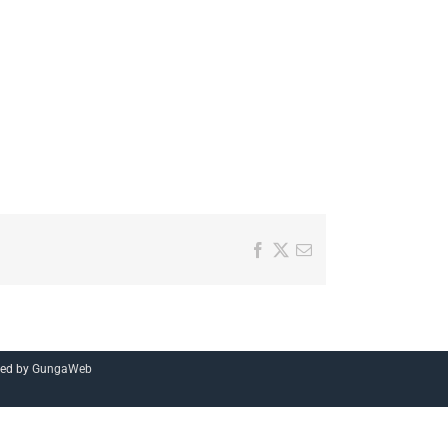
Facebook
X
Email
red by
GungaWeb