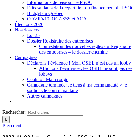
Informations de base sur le PSOC
Faits saillants de la répartition du financement du PSOC
Budget du Québec
COVID-19, OCASSS et ACA
Élections 2026
Nos dossiers
Loi 25
Dossier Registraire des entreprises
Contestation des nouvelles règles du Registraire
des entreprises – le dossier chemine
Campagnes
Déclarons l’évidence ! Mon OSBL n’est pas un lobby.
Affichons l’évidence : les OSBL ne sont pas des
lobbys !
Coalition Main rouge
Campagne terminée: Je tiens à ma communauté > je
soutiens le communautaire
Autres campagnes
Rechercher:
Précédent