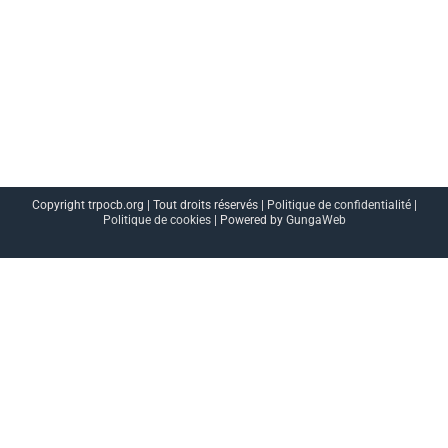
Copyright trpocb.org | Tout droits réservés |
Politique de confidentialité
|
Politique de cookies
| Powered by
GungaWeb