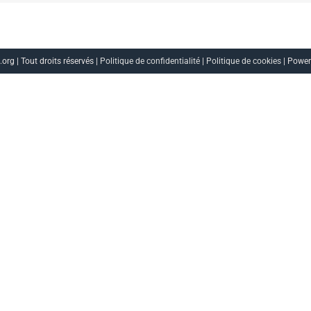
org | Tout droits réservés |
Politique de confidentialité
|
Politique de cookies
| Powe