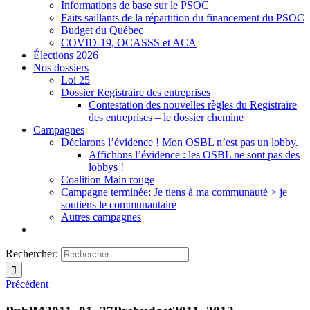
Informations de base sur le PSOC
Faits saillants de la répartition du financement du PSOC
Budget du Québec
COVID-19, OCASSS et ACA
Élections 2026
Nos dossiers
Loi 25
Dossier Registraire des entreprises
Contestation des nouvelles règles du Registraire
des entreprises – le dossier chemine
Campagnes
Déclarons l’évidence ! Mon OSBL n’est pas un lobby.
Affichons l’évidence : les OSBL ne sont pas des
lobbys !
Coalition Main rouge
Campagne terminée: Je tiens à ma communauté > je
soutiens le communautaire
Autres campagnes
Rechercher:
Précédent