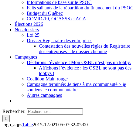
Informations de base sur le PSOC
Faits saillants de la répartition du financement du PSOC
Budget du Québec
COVID-19, OCASSS et ACA
Élections 2026
Nos dossiers
Loi 25
Dossier Registraire des entreprises
Contestation des nouvelles règles du Registraire
des entreprises – le dossier chemine
Campagnes
Déclarons l’évidence ! Mon OSBL n’est pas un lobby.
Affichons l’évidence : les OSBL ne sont pas des
lobbys !
Coalition Main rouge
Campagne terminée: Je tiens à ma communauté > je
soutiens le communautaire
Autres campagnes
Rechercher:
logo_aqps
Table
2015-12-02T05:07:32-05:00