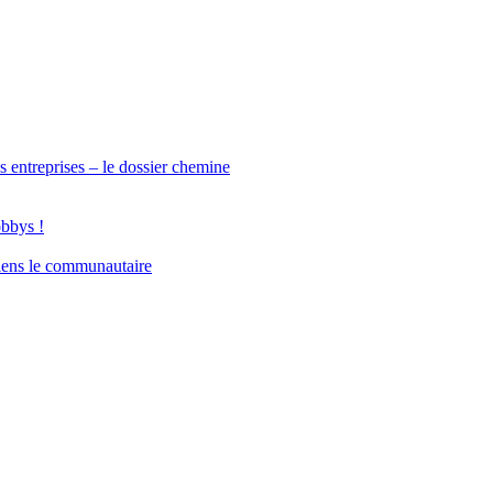
s entreprises – le dossier chemine
obbys !
iens le communautaire