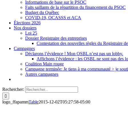
Informations de base sur le PSOC
Faits saillants de la répartition du financement du PSOC
Budget du Québec
COVID-19, OCASSS et ACA
Élections 2026
Nos dossiers
Loi 25
Dossier Registraire des entreprises
Contestation des nouvelles règles du Registraire de
Campagnes
Déclarons l’évidence ! Mon OSBL n’est pas un lobby.
Affichons l’évidence : les OSBL ne sont pas des l
Coalition Main rouge
Campagne terminée: Je tiens à ma communauté > je sout
Autres campagnes
Rechercher:
logo_ffapamm
Table
2015-12-02T05:27:58-05:00