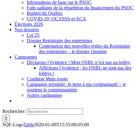
Informations de base sur le PSOC
Faits saillants de la répartition du financement du PSOC
Budget du Québec
COVID-19, OCASSS et ACA
Élections 2026
Nos dossiers
Loi 25
Dossier Registraire des entreprises
Contestation des nouvelles règles du Registraire
des entreprises – le dossier chemine
Campagnes
Déclarons l’évidence ! Mon OSBL n’est pas un lobby.
Affichons l’évidence : les OSBL ne sont pas des
lobbys !
Coalition Main rouge
Campagne terminée: Je tiens à ma communauté > je
soutiens le communautaire
Autres campagnes
Rechercher:
SQF-Logo
Table
2020-01-09T15:55:09-05:00