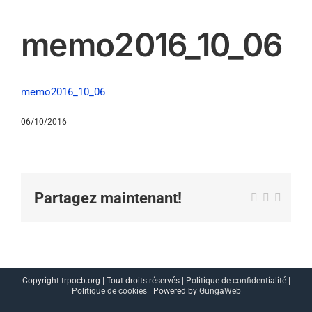
memo2016_10_06
memo2016_10_06
06/10/2016
Partagez maintenant!
Facebook
X
Email
Copyright trpocb.org | Tout droits réservés |
Politique de confidentialité
|
Politique de cookies
| Powered by
GungaWeb