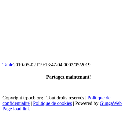
Table
2019-05-02T19:13:47-04:00
02/05/2019
|
Partagez maintenant!
Facebook
X
Email
Copyright trpocb.org | Tout droits réservés |
Politique de
confidentialité
|
Politique de cookies
| Powered by
GungaWeb
Page load link
Aller
en
haut