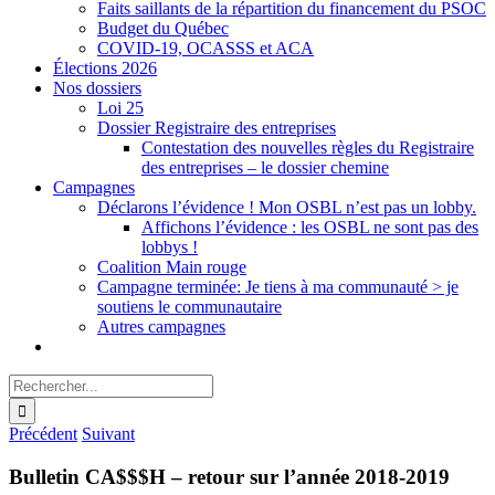
Faits saillants de la répartition du financement du PSOC
Budget du Québec
COVID-19, OCASSS et ACA
Élections 2026
Nos dossiers
Loi 25
Dossier Registraire des entreprises
Contestation des nouvelles règles du Registraire
des entreprises – le dossier chemine
Campagnes
Déclarons l’évidence ! Mon OSBL n’est pas un lobby.
Affichons l’évidence : les OSBL ne sont pas des
lobbys !
Coalition Main rouge
Campagne terminée: Je tiens à ma communauté > je
soutiens le communautaire
Autres campagnes
Rechercher:
Précédent
Suivant
Bulletin CA$$$H – retour sur l’année 2018-2019