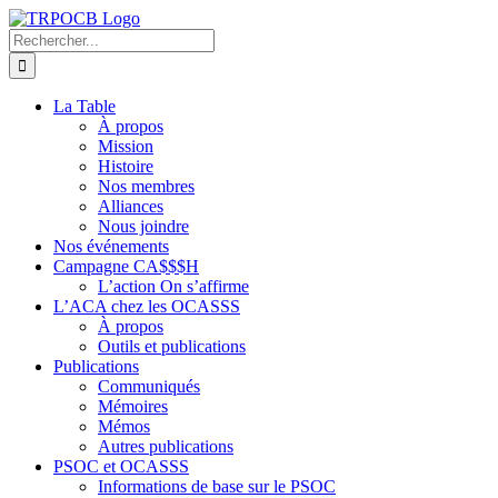
Passer
au
Rechercher:
contenu
La Table
À propos
Mission
Histoire
Nos membres
Alliances
Nous joindre
Nos événements
Campagne CA$$$H
L’action On s’affirme
L’ACA chez les OCASSS
À propos
Outils et publications
Publications
Communiqués
Mémoires
Mémos
Autres publications
PSOC et OCASSS
Informations de base sur le PSOC