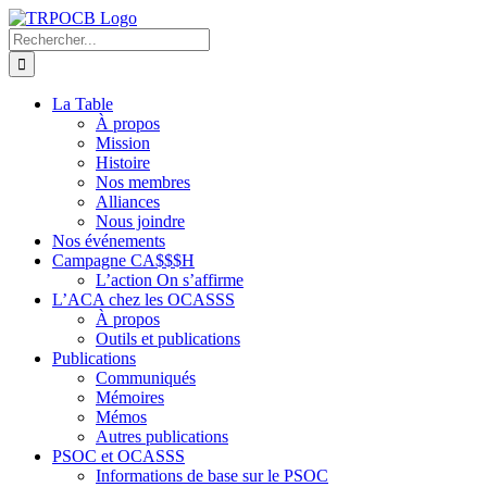
Passer
au
Rechercher:
contenu
La Table
À propos
Mission
Histoire
Nos membres
Alliances
Nous joindre
Nos événements
Campagne CA$$$H
L’action On s’affirme
L’ACA chez les OCASSS
À propos
Outils et publications
Publications
Communiqués
Mémoires
Mémos
Autres publications
PSOC et OCASSS
Informations de base sur le PSOC