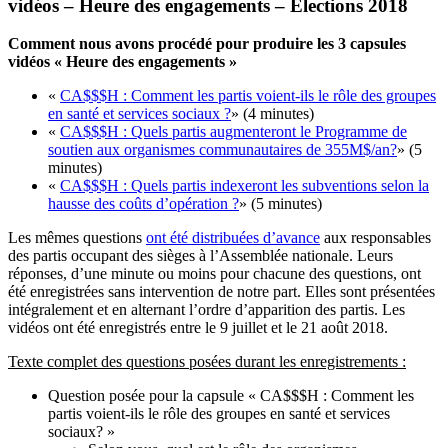
vidéos – Heure des engagements – Élections 2018
Comment nous avons procédé pour produire les 3 capsules
vidéos « Heure des engagements »
«
CA$$$H : Comment les partis voient-ils le rôle des groupes
en santé et services sociaux ?
» (4 minutes)
«
CA$$$H : Quels partis augmenteront le Programme de
soutien aux organismes communautaires de 355M$/an?
» (5
minutes)
«
CA$$$H : Quels partis indexeront les subventions selon la
hausse des coûts d’opération ?
» (5 minutes)
Les mêmes questions
ont été distribuées d’avance
aux responsables
des partis occupant des sièges à l’Assemblée nationale. Leurs
réponses, d’une minute ou moins pour chacune des questions, ont
été enregistrées sans intervention de notre part. Elles sont présentées
intégralement et en alternant l’ordre d’apparition des partis. Les
vidéos ont été enregistrés entre le 9 juillet et le 21 août 2018.
Texte complet des questions posées durant les enregistrements :
Question posée pour la capsule « CA$$$H : Comment les
partis voient-ils le rôle des groupes en santé et services
sociaux? »