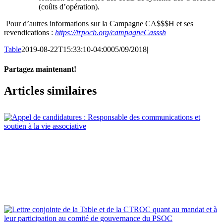
(coûts d’opération).
Pour d’autres informations sur la Campagne CA$$$H et ses
revendications :
https://trpocb.org/campagneCasssh
Table
2019-08-22T15:33:10-04:00
05/09/2018
|
Partagez maintenant!
Facebook
X
Email
Articles similaires