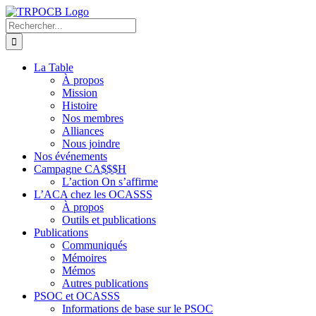
Passer
au
Rechercher:
contenu
La Table
À propos
Mission
Histoire
Nos membres
Alliances
Nous joindre
Nos événements
Campagne CA$$$H
L’action On s’affirme
L’ACA chez les OCASSS
À propos
Outils et publications
Publications
Communiqués
Mémoires
Mémos
Autres publications
PSOC et OCASSS
Informations de base sur le PSOC