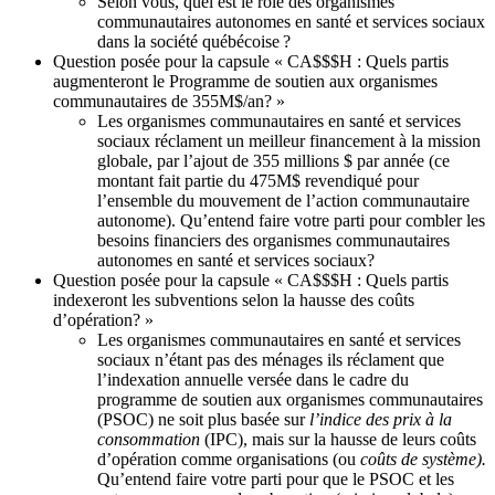
Selon vous, quel est le rôle des organismes
communautaires autonomes en santé et services sociaux
dans la société québécoise ?
Question posée pour la capsule « CA$$$H : Quels partis
augmenteront le Programme de soutien aux organismes
communautaires de 355M$/an? »
Les organismes communautaires en santé et services
sociaux réclament un meilleur financement à la mission
globale, par l’ajout de 355 millions $ par année (ce
montant fait partie du 475M$ revendiqué pour
l’ensemble du mouvement de l’action communautaire
autonome). Qu’entend faire votre parti pour combler les
besoins financiers des organismes communautaires
autonomes en santé et services sociaux?
Question posée pour la capsule « CA$$$H : Quels partis
indexeront les subventions selon la hausse des coûts
d’opération? »
Les organismes communautaires en santé et services
sociaux n’étant pas des ménages ils réclament que
l’indexation annuelle versée dans le cadre du
programme de soutien aux organismes communautaires
(PSOC) ne soit plus basée sur
l’indice des prix à la
consommation
(IPC), mais sur la hausse de leurs coûts
d’opération comme organisations (ou
coûts de système).
Qu’entend faire votre parti pour que le PSOC et les