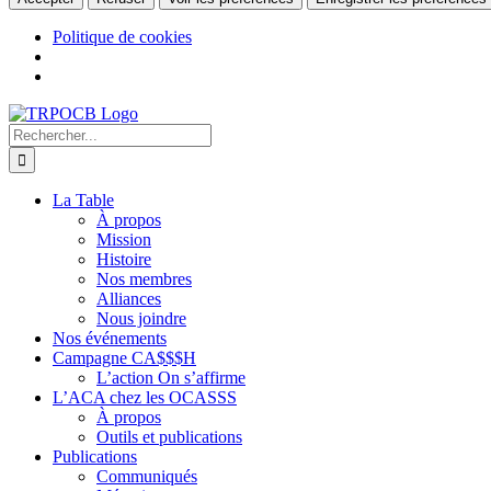
Politique de cookies
Passer
au
Rechercher:
contenu
La Table
À propos
Mission
Histoire
Nos membres
Alliances
Nous joindre
Nos événements
Campagne CA$$$H
L’action On s’affirme
L’ACA chez les OCASSS
À propos
Outils et publications
Publications
Communiqués