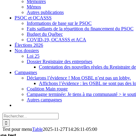
Mémoires
Mémos
Autres publications
PSOC et OCASSS
Informations de base sur le PSOC
Faits saillants de la répartition du financement du PSOC
Budget du Québec
COVID-19, OCASSS et ACA
Élections 2026
Nos dossiers
Loi 25
Dossier Registraire des entreprises
Contestation des nouvelles règles du Registraire de
Campagnes
Déclarons l’évidence ! Mon OSBL n’est pas un lobby.
Affichons l’évidence : les OSBL ne sont pas des l
Coalition Main rouge
Campagne terminée: Je tiens à ma communauté > je sout
Autres campagnes
Rechercher:
Test pour menu
Table
2025-11-27T14:26:11-05:00
ge test