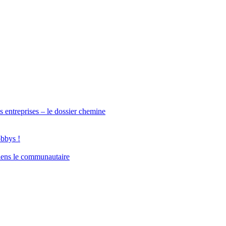
s entreprises – le dossier chemine
obbys !
iens le communautaire