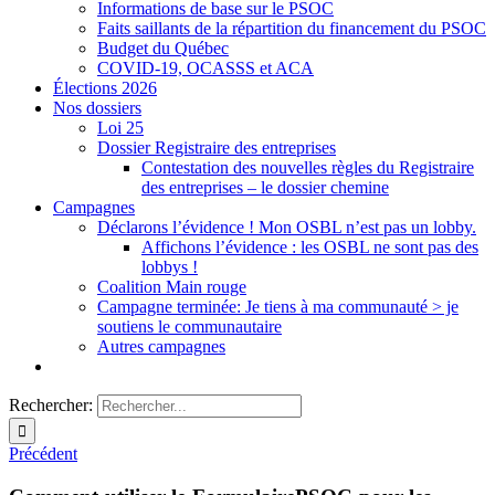
Informations de base sur le PSOC
Faits saillants de la répartition du financement du PSOC
Budget du Québec
COVID-19, OCASSS et ACA
Élections 2026
Nos dossiers
Loi 25
Dossier Registraire des entreprises
Contestation des nouvelles règles du Registraire
des entreprises – le dossier chemine
Campagnes
Déclarons l’évidence ! Mon OSBL n’est pas un lobby.
Affichons l’évidence : les OSBL ne sont pas des
lobbys !
Coalition Main rouge
Campagne terminée: Je tiens à ma communauté > je
soutiens le communautaire
Autres campagnes
Rechercher:
Précédent