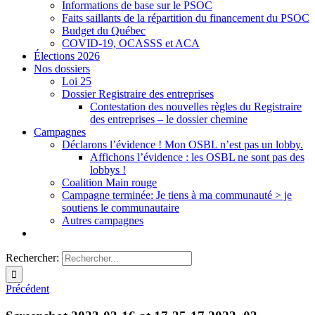
Informations de base sur le PSOC
Faits saillants de la répartition du financement du PSOC
Budget du Québec
COVID-19, OCASSS et ACA
Élections 2026
Nos dossiers
Loi 25
Dossier Registraire des entreprises
Contestation des nouvelles règles du Registraire
des entreprises – le dossier chemine
Campagnes
Déclarons l’évidence ! Mon OSBL n’est pas un lobby.
Affichons l’évidence : les OSBL ne sont pas des
lobbys !
Coalition Main rouge
Campagne terminée: Je tiens à ma communauté > je
soutiens le communautaire
Autres campagnes
Rechercher:
Précédent