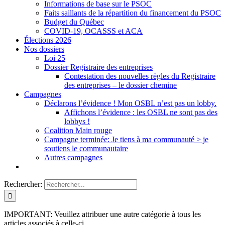
Informations de base sur le PSOC
Faits saillants de la répartition du financement du PSOC
Budget du Québec
COVID-19, OCASSS et ACA
Élections 2026
Nos dossiers
Loi 25
Dossier Registraire des entreprises
Contestation des nouvelles règles du Registraire
des entreprises – le dossier chemine
Campagnes
Déclarons l’évidence ! Mon OSBL n’est pas un lobby.
Affichons l’évidence : les OSBL ne sont pas des
lobbys !
Coalition Main rouge
Campagne terminée: Je tiens à ma communauté > je
soutiens le communautaire
Autres campagnes
Rechercher:
IMPORTANT: Veuillez attribuer une autre catégorie à tous les
articles associés à celle-ci