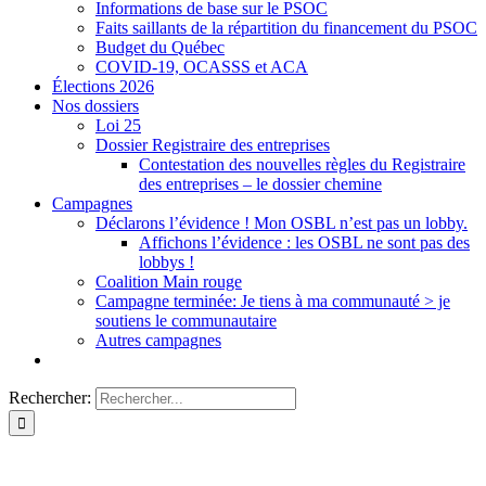
Informations de base sur le PSOC
Faits saillants de la répartition du financement du PSOC
Budget du Québec
COVID-19, OCASSS et ACA
Élections 2026
Nos dossiers
Loi 25
Dossier Registraire des entreprises
Contestation des nouvelles règles du Registraire
des entreprises – le dossier chemine
Campagnes
Déclarons l’évidence ! Mon OSBL n’est pas un lobby.
Affichons l’évidence : les OSBL ne sont pas des
lobbys !
Coalition Main rouge
Campagne terminée: Je tiens à ma communauté > je
soutiens le communautaire
Autres campagnes
Rechercher: