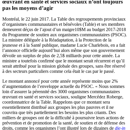
œuvrant en santé et services sociaux n’ont toujours
pas les moyens d’agir
Montréal, le 22 juin 2017. La Table des regroupements provinciaux
d’organismes communautaires et bénévoles (Table) et ses membres
demeurent déçus de l’ajout d’un maigre10$M au budget 2017-2018
du Programme de soutien aux organismes communautaires (PSOC).
La ministre déléguée à la Réadaptation, à la Protection de la
jeunesse et à la Santé publique, madame Lucie Charlebois, en a fait
l’annonce officielle aujourd’hui alors même que son gouvernement
dévoile un surplus de plus de 2,5$ milliards pour cette année. La
ministre a toutefois confirmé que le montant serait récurrent et qu’il
serait attribué pour la mission globale des groupes, sans être réservé
à des secteurs particuliers comme cela était le cas par le passé.
Le montant annoncé pour cette année représente moins que 2%
d’augmentation de l’enveloppe actuelle du PSOC. « Nous sommes
loin d’assurer la pérennité des 3000 organismes communautaires
œuvrant en santé et services sociaux, souligne Mercédez Roberge,
coordonnatrice de la Table. Rappelons que ce montant sera
essentiellement distribué aux groupes les plus pauvres et il ne
couvrira que très partiellement les besoins les plus criants. Des
milliers de groupes ont de la difficulté à poursuivre leurs actions de
prévention et de promotion de la santé, de soutien et de défense des
droits, comme les organismes l’ont illustré lors de dizaines de
die-in