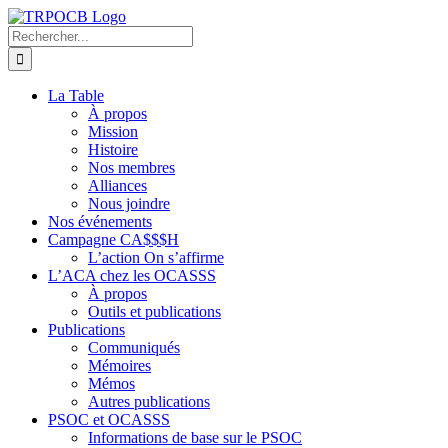
Passer
au
Rechercher:
contenu
La Table
À propos
Mission
Histoire
Nos membres
Alliances
Nous joindre
Nos événements
Campagne CA$$$H
L’action On s’affirme
L’ACA chez les OCASSS
À propos
Outils et publications
Publications
Communiqués
Mémoires
Mémos
Autres publications
PSOC et OCASSS
Informations de base sur le PSOC