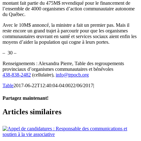
montant fait partie du 475M$ revendiqué pour le financement de
l’ensemble de 4000 organismes d’action communautaire autonome
du Québec.
Avec le 10M$ annoncé, la ministre a fait un premier pas. Mais il
reste encore un grand trajet à parcourir pour que les organismes
communautaires œuvrant en santé et services sociaux aient enfin les
moyens d’aider la population qui cogne à leurs portes.
– 30 –
Renseignements : Alexandra Pierre, Table des regroupements
provinciaux d’organismes communautaires et bénévoles
438-838-2482
(cellulaire),
info@trpocb.org
Table
2017-06-22T12:40:04-04:00
22/06/2017
|
Partagez maintenant!
Facebook
X
Email
Articles similaires