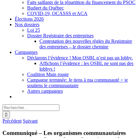
Faits saillants de la répartition du financement du PSOC
Budget du Québec
COVID-19, OCASSS et ACA
Élections 2026
Nos dossiers
Loi 25
Dossier Registraire des entreprises
Contestation des nouvelles règles du Registraire
des entreprises – le dossier chemine
Campagnes
Déclarons l’évidence ! Mon OSBL n’est pas un lobby.
Affichons l’évidence : les OSBL ne sont pas des
lobbys !
Coalition Main rouge
Campagne terminée: Je tiens à ma communauté > je
soutiens le communautaire
Autres campagnes
Rechercher:
Précédent
Suivant
Communiqué – Les organismes communautaires