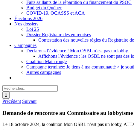
Faits saillants de la répartition du financement du PSOC
Budget du Québec
COVID-19, OCASSS et ACA
Élections 2026
Nos dossiers
Loi 25
Dossier Registraire des entreprises
Contestation des nouvelles règles du Registraire de
Campagnes
Déclarons l’évidence ! Mon OSBL n’est pas un lobby.
Affichons l’évidence : les OSBL ne sont pas des l
Coalition Main rouge
Campagne terminée: Je tiens à ma communauté > je sout
Autres campagnes
Rechercher:
Précédent
Suivant
Demande de rencontre au Commissaire au lobbyisme
Le 18 octobre 2024, la coalition Mon OSBL n’est pas un lobby, ATT
: