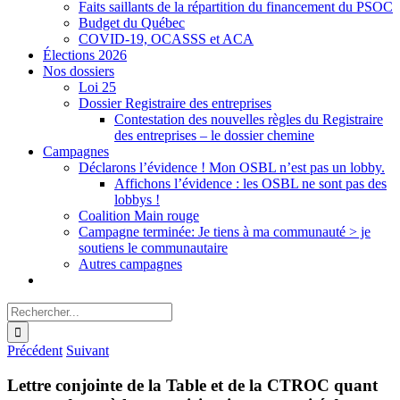
Faits saillants de la répartition du financement du PSOC
Budget du Québec
COVID-19, OCASSS et ACA
Élections 2026
Nos dossiers
Loi 25
Dossier Registraire des entreprises
Contestation des nouvelles règles du Registraire
des entreprises – le dossier chemine
Campagnes
Déclarons l’évidence ! Mon OSBL n’est pas un lobby.
Affichons l’évidence : les OSBL ne sont pas des
lobbys !
Coalition Main rouge
Campagne terminée: Je tiens à ma communauté > je
soutiens le communautaire
Autres campagnes
Rechercher:
Précédent
Suivant
Lettre conjointe de la Table et de la CTROC quant