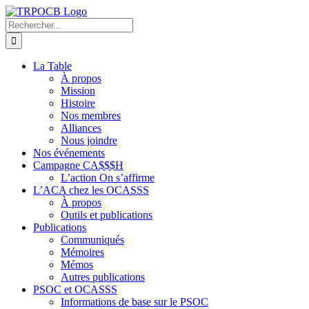
Passer
au
Rechercher:
contenu
La Table
À propos
Mission
Histoire
Nos membres
Alliances
Nous joindre
Nos événements
Campagne CA$$$H
L’action On s’affirme
L’ACA chez les OCASSS
À propos
Outils et publications
Publications
Communiqués
Mémoires
Mémos
Autres publications
PSOC et OCASSS
Informations de base sur le PSOC