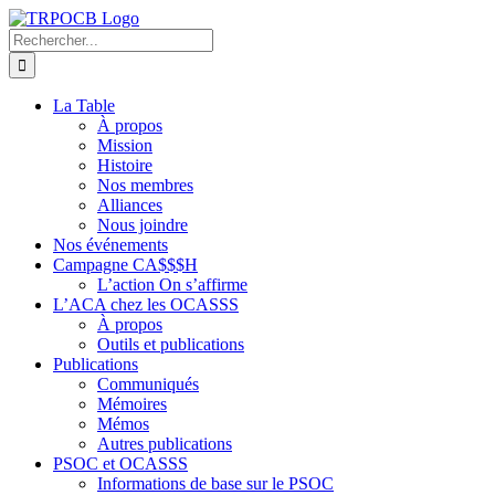
Passer
au
Rechercher:
contenu
La Table
À propos
Mission
Histoire
Nos membres
Alliances
Nous joindre
Nos événements
Campagne CA$$$H
L’action On s’affirme
L’ACA chez les OCASSS
À propos
Outils et publications
Publications
Communiqués
Mémoires
Mémos
Autres publications
PSOC et OCASSS
Informations de base sur le PSOC