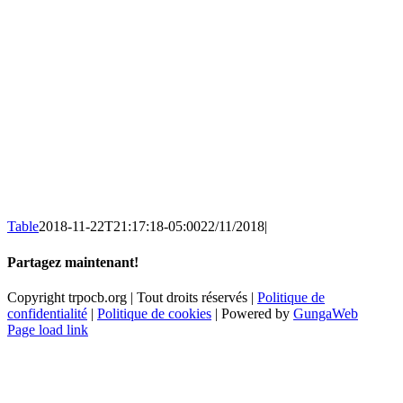
Table
2018-11-22T21:17:18-05:00
22/11/2018
|
Partagez maintenant!
Facebook
X
Email
Copyright trpocb.org | Tout droits réservés |
Politique de
confidentialité
|
Politique de cookies
| Powered by
GungaWeb
Page load link
Aller
en
haut