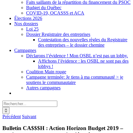
Faits saillants de la répartition du financement du PSOC
Budget du Québec
COVID-19, OCASSS et ACA
Élections 2026
Nos dossiers
Loi 25
Dossier Registraire des entreprises
Contestation des nouvelles règles du Registraire
des entreprises – le dossier chemine
Campagnes
Déclarons l’évidence ! Mon OSBL n’est pas un lobby.
Affichons l’évidence : les OSBL ne sont pas des
lobbys !
Coalition Main rouge
Campagne terminée: Je tiens à ma communauté > je
soutiens le communautaire
Autres campagnes
Rechercher:
Précédent
Suivant
Bulletin CA$$$H : Action Horizon Budget 2019 –