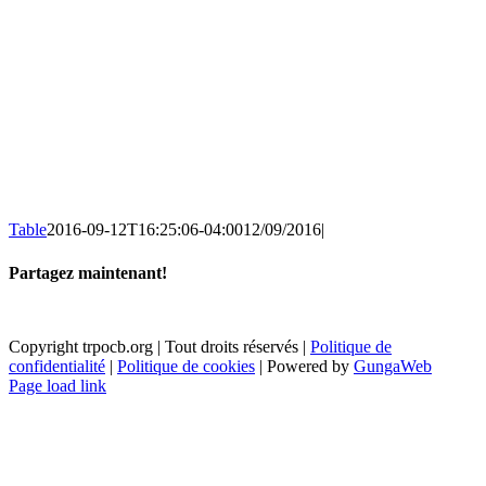
Table
2016-09-12T16:25:06-04:00
12/09/2016
|
Partagez maintenant!
Facebook
X
Email
Copyright trpocb.org | Tout droits réservés |
Politique de
confidentialité
|
Politique de cookies
| Powered by
GungaWeb
Page load link
Aller
en
haut