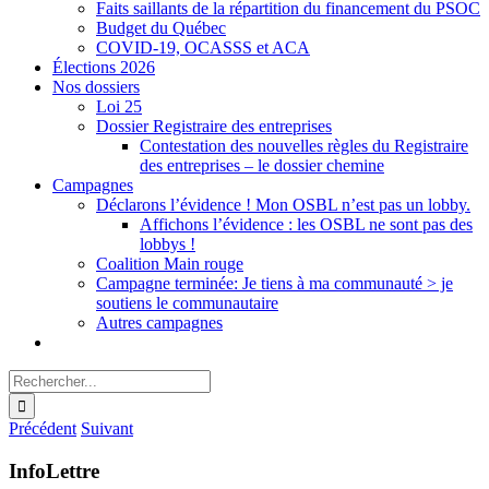
Faits saillants de la répartition du financement du PSOC
Budget du Québec
COVID-19, OCASSS et ACA
Élections 2026
Nos dossiers
Loi 25
Dossier Registraire des entreprises
Contestation des nouvelles règles du Registraire
des entreprises – le dossier chemine
Campagnes
Déclarons l’évidence ! Mon OSBL n’est pas un lobby.
Affichons l’évidence : les OSBL ne sont pas des
lobbys !
Coalition Main rouge
Campagne terminée: Je tiens à ma communauté > je
soutiens le communautaire
Autres campagnes
Rechercher:
Précédent
Suivant
InfoLettre