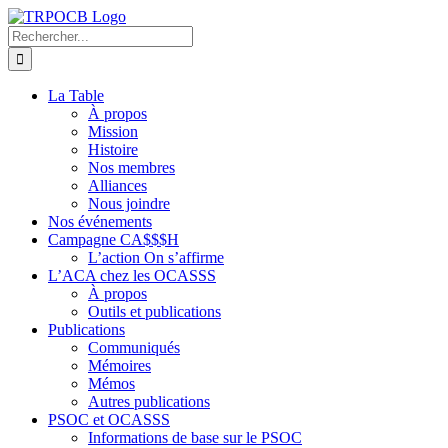
Passer
au
Rechercher:
contenu
La Table
À propos
Mission
Histoire
Nos membres
Alliances
Nous joindre
Nos événements
Campagne CA$$$H
L’action On s’affirme
L’ACA chez les OCASSS
À propos
Outils et publications
Publications
Communiqués
Mémoires
Mémos
Autres publications
PSOC et OCASSS
Informations de base sur le PSOC