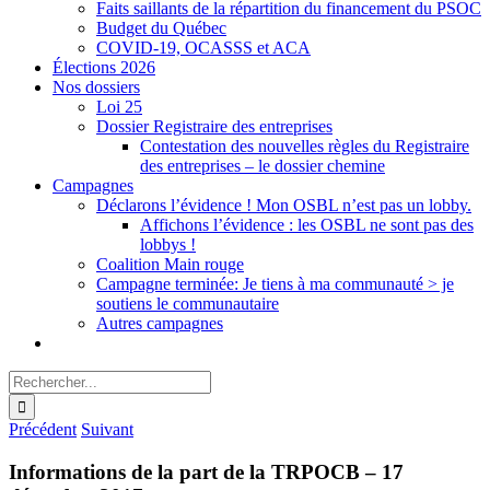
Faits saillants de la répartition du financement du PSOC
Budget du Québec
COVID-19, OCASSS et ACA
Élections 2026
Nos dossiers
Loi 25
Dossier Registraire des entreprises
Contestation des nouvelles règles du Registraire
des entreprises – le dossier chemine
Campagnes
Déclarons l’évidence ! Mon OSBL n’est pas un lobby.
Affichons l’évidence : les OSBL ne sont pas des
lobbys !
Coalition Main rouge
Campagne terminée: Je tiens à ma communauté > je
soutiens le communautaire
Autres campagnes
Rechercher:
Précédent
Suivant
Informations de la part de la TRPOCB – 17