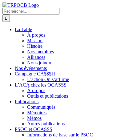
Passer
au
Rechercher:
contenu
La Table
À propos
Mission
Histoire
Nos membres
Alliances
Nous joindre
Nos événements
Campagne CA$$$H
L’action On s’affirme
L’ACA chez les OCASSS
À propos
Outils et publications
Publications
Communiqués
Mémoires
Mémos
Autres publications
PSOC et OCASSS
Informations de base sur le PSOC