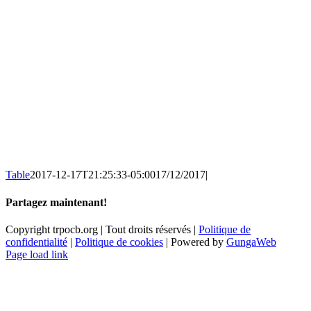
Table
2017-12-17T21:25:33-05:00
17/12/2017
|
Partagez maintenant!
Facebook
X
Email
Copyright trpocb.org | Tout droits réservés |
Politique de
confidentialité
|
Politique de cookies
| Powered by
GungaWeb
Page load link
Aller
en
haut