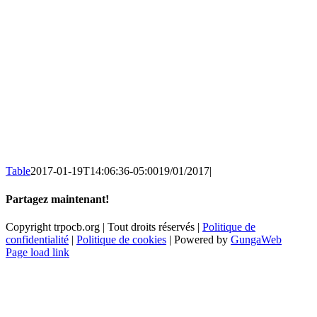
Table
2017-01-19T14:06:36-05:00
19/01/2017
|
Partagez maintenant!
Facebook
X
Email
Copyright trpocb.org | Tout droits réservés |
Politique de
confidentialité
|
Politique de cookies
| Powered by
GungaWeb
Page load link
Aller
en
haut