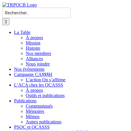
Passer
au
Rechercher:
contenu
La Table
À propos
Mission
Histoire
Nos membres
Alliances
Nous joindre
Nos événements
Campagne CA$$$H
L’action On s’affirme
L’ACA chez les OCASSS
À propos
Outils et publications
Publications
Communiqués
Mémoires
Mémos
Autres publications
PSOC et OCASSS