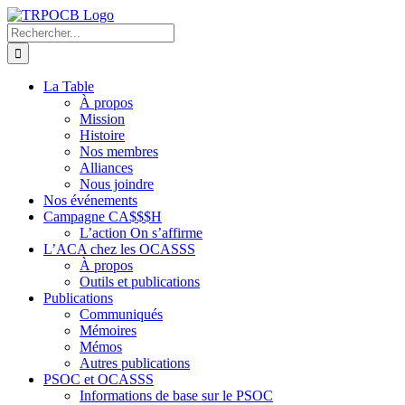
Passer
au
Rechercher:
contenu
La Table
À propos
Mission
Histoire
Nos membres
Alliances
Nous joindre
Nos événements
Campagne CA$$$H
L’action On s’affirme
L’ACA chez les OCASSS
À propos
Outils et publications
Publications
Communiqués
Mémoires
Mémos
Autres publications
PSOC et OCASSS
Informations de base sur le PSOC