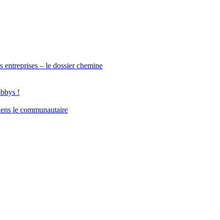
s entreprises – le dossier chemine
obbys !
iens le communautaire