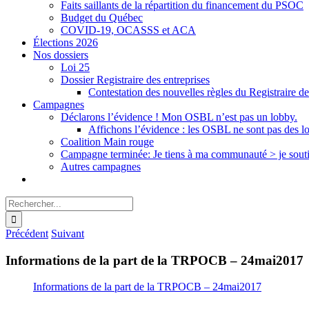
Faits saillants de la répartition du financement du PSOC
Budget du Québec
COVID-19, OCASSS et ACA
Élections 2026
Nos dossiers
Loi 25
Dossier Registraire des entreprises
Contestation des nouvelles règles du Registraire de
Campagnes
Déclarons l’évidence ! Mon OSBL n’est pas un lobby.
Affichons l’évidence : les OSBL ne sont pas des l
Coalition Main rouge
Campagne terminée: Je tiens à ma communauté > je sout
Autres campagnes
Rechercher:
Précédent
Suivant
Informations de la part de la TRPOCB – 24mai2017
Informations de la part de la TRPOCB – 24mai2017