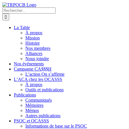
Passer
au
Rechercher:
contenu
La Table
À propos
Mission
Histoire
Nos membres
Alliances
Nous joindre
Nos événements
Campagne CA$$$H
L’action On s’affirme
L’ACA chez les OCASSS
À propos
Outils et publications
Publications
Communiqués
Mémoires
Mémos
Autres publications
PSOC et OCASSS
Informations de base sur le PSOC