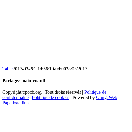
Table
2017-03-28T14:56:19-04:00
28/03/2017
|
Partagez maintenant!
Facebook
X
Email
Copyright trpocb.org | Tout droits réservés |
Politique de
confidentialité
|
Politique de cookies
| Powered by
GungaWeb
Page load link
Aller
en
haut