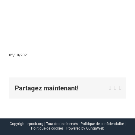
05/10/2021
Partagez maintenant!
Facebook
X
Email
Copyright trpocb.org | Tout droits réservés |
Politique de confidentialité
|
Politique de cookies
| Powered by
GungaWeb