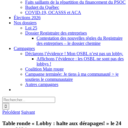
Faits saillants de la répartition du financement du PSOC
Budget du Québec
COVID-19, OCASSS et ACA
Élections 2026
Nos dossiers
Loi 25
Dossier Registraire des entreprises
Contestation des nouvelles règles du Registraire
des entreprises – le dossier chemine
Campagnes
Déclarons l’évidence ! Mon OSBL n’est pas un lobby.
Affichons l’évidence : les OSBL ne sont pas des
lobbys !
Coalition Main rouge
Campagne terminée: Je tiens à ma communauté > je
soutiens le communautaire
Autres campagnes
Rechercher:
Précédent
Suivant
Table ronde « Lobby : halte aux dérapages! » le 24