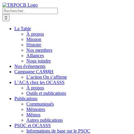
Passer
au
Rechercher:
contenu
La Table
À propos
Mission
Histoire
Nos membres
Alliances
Nous joindre
Nos événements
Campagne CA$$$H
L’action On s’affirme
L’ACA chez les OCASSS
À propos
Outils et publications
Publications
Communiqués
Mémoires
Mémos
Autres publications
PSOC et OCASSS
Informations de base sur le PSOC