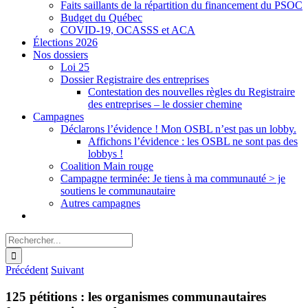
Faits saillants de la répartition du financement du PSOC
Budget du Québec
COVID-19, OCASSS et ACA
Élections 2026
Nos dossiers
Loi 25
Dossier Registraire des entreprises
Contestation des nouvelles règles du Registraire
des entreprises – le dossier chemine
Campagnes
Déclarons l’évidence ! Mon OSBL n’est pas un lobby.
Affichons l’évidence : les OSBL ne sont pas des
lobbys !
Coalition Main rouge
Campagne terminée: Je tiens à ma communauté > je
soutiens le communautaire
Autres campagnes
Rechercher:
Précédent
Suivant
125 pétitions : les organismes communautaires