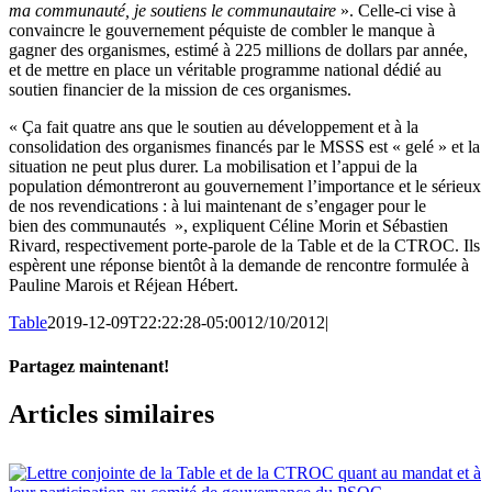
ma communauté, je soutiens le communautaire
». Celle-ci vise à
convaincre le gouvernement péquiste de combler le manque à
gagner des organismes, estimé à 225 millions de dollars par année,
et de mettre en place un véritable programme national dédié au
soutien financier de la mission de ces organismes.
« Ça fait quatre ans que le soutien au développement et à la
consolidation des organismes financés par le MSSS est « gelé » et la
situation ne peut plus durer. La mobilisation et l’appui de la
population démontreront au gouvernement l’importance et le sérieux
de nos revendications : à lui maintenant de s’engager pour le
bien des communautés », expliquent Céline Morin et Sébastien
Rivard, respectivement porte-parole de la Table et de la CTROC. Ils
espèrent une réponse bientôt à la demande de rencontre formulée à
Pauline Marois et Réjean Hébert.
Table
2019-12-09T22:22:28-05:00
12/10/2012
|
Partagez maintenant!
Facebook
X
Email
Articles similaires