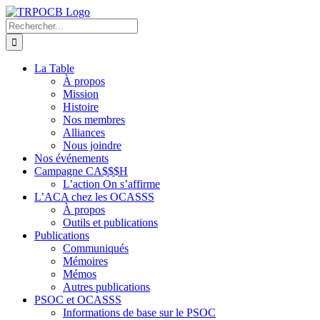
Passer
au
Rechercher:
contenu
La Table
À propos
Mission
Histoire
Nos membres
Alliances
Nous joindre
Nos événements
Campagne CA$$$H
L’action On s’affirme
L’ACA chez les OCASSS
À propos
Outils et publications
Publications
Communiqués
Mémoires
Mémos
Autres publications
PSOC et OCASSS
Informations de base sur le PSOC