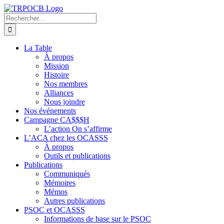
Passer
au
Rechercher:
contenu
La Table
À propos
Mission
Histoire
Nos membres
Alliances
Nous joindre
Nos événements
Campagne CA$$$H
L’action On s’affirme
L’ACA chez les OCASSS
À propos
Outils et publications
Publications
Communiqués
Mémoires
Mémos
Autres publications
PSOC et OCASSS
Informations de base sur le PSOC