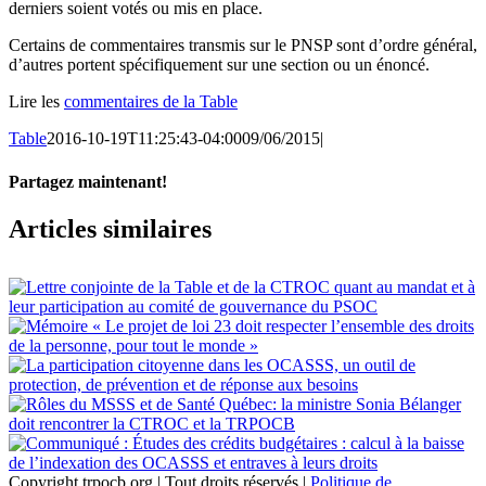
derniers soient votés ou mis en place.
Certains de commentaires transmis sur le PNSP sont d’ordre général,
d’autres portent spécifiquement sur une section ou un énoncé.
Lire les
commentaires de la Table
Table
2016-10-19T11:25:43-04:00
09/06/2015
|
Partagez maintenant!
Facebook
X
Email
Articles similaires
Copyright trpocb.org | Tout droits réservés |
Politique de