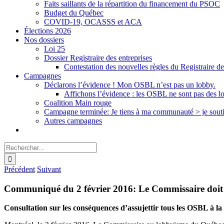
Faits saillants de la répartition du financement du PSOC
Budget du Québec
COVID-19, OCASSS et ACA
Élections 2026
Nos dossiers
Loi 25
Dossier Registraire des entreprises
Contestation des nouvelles règles du Registraire de
Campagnes
Déclarons l’évidence ! Mon OSBL n’est pas un lobby.
Affichons l’évidence : les OSBL ne sont pas des l
Coalition Main rouge
Campagne terminée: Je tiens à ma communauté > je sout
Autres campagnes
Rechercher:
Précédent
Suivant
Communiqué du 2 février 2016: Le Commissaire doit e
Consultation sur les conséquences d’assujettir tous les OSBL à la