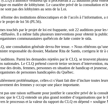
CLQ) a annoncé vendredi qu’il procéderait à 22 auditions pour entend
thique en matière de lobbyisme. Le caractère privé de la consultation et 
e sont pas des lobbyistes au sens de la Loi.
réforme des institutions démocratiques et de l’accès à l’information, a m
 le projet de loi 56 (PL56).
mes touchés par le projet de loi est frappante, soit 22 auditions pour
-diffusées. Il a même fallu plusieurs interventions pour obtenir la publi
 organismes communautaires québécois de lutte contre le sida.
, une consultation générale devra être tenue. « Nous réitérons qu’une c
istre responsable du dossier, Madame Rita de Santis, corrigera le tir à
auditions. Parmi les demandes rejetées par le CLQ, se trouvent plusieu
s nationales. Le CLQ prétend couvrir treize secteurs d’intervention, ma
éfense des droits, femmes, personnes en situation de handicap et jeuness
 organismes de personnes handicapées du Québec.
lièrement problématique, celles-ci s’étant fait dire d’inclure toutes leu
mouvement des femmes y occupe une place importante.
t pas une raison suffisante pour justifier le caractère privé de la consul
c que le CLQ entende un plus grand nombre d’organisations que le PL56
vers le processus et la valeur du rapport du CLQ en dépend » soulign