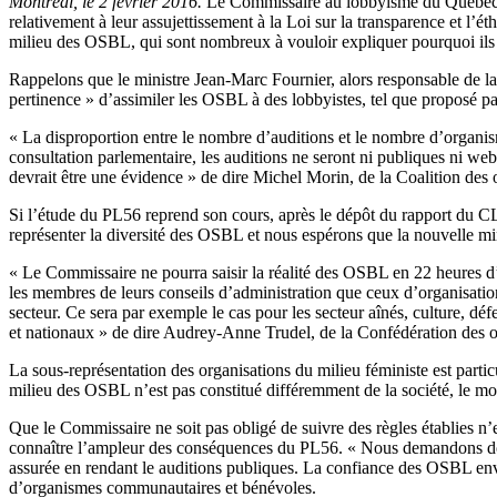
Montréal, le 2 février 2016.
Le Commissaire au lobbyisme du Québec (
relativement à leur assujettissement à la Loi sur la transparence et l’é
milieu des OSBL, qui sont nombreux à vouloir expliquer pourquoi ils n
Rappelons que le ministre Jean-Marc Fournier, alors responsable de la 
pertinence » d’assimiler les OSBL à des lobbyistes, tel que proposé par
« La disproportion entre le nombre d’auditions et le nombre d’organis
consultation parlementaire, les auditions ne seront ni publiques ni web
devrait être une évidence » de dire Michel Morin, de la Coalition des
Si l’étude du PL56 reprend son cours, après le dépôt du rapport du CLQ
représenter la diversité des OSBL et nous espérons que la nouvelle min
« Le Commissaire ne pourra saisir la réalité des OSBL en 22 heures d’
les membres de leurs conseils d’administration que ceux d’organisation
secteur. Ce sera par exemple le cas pour les secteur aînés, culture, d
et nationaux » de dire Audrey-Anne Trudel, de la Confédération des
La sous-représentation des organisations du milieu féministe est particu
milieu des OSBL n’est pas constitué différemment de la société, le 
Que le Commissaire ne soit pas obligé de suivre des règles établies n’es
connaître l’ampleur des conséquences du PL56. « Nous demandons don
assurée en rendant le auditions publiques. La confiance des OSBL en
d’organismes communautaires et bénévoles.