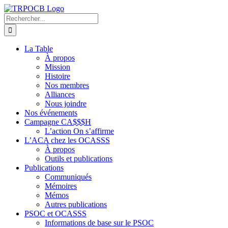
Passer
au
Rechercher:
contenu
La Table
À propos
Mission
Histoire
Nos membres
Alliances
Nous joindre
Nos événements
Campagne CA$$$H
L’action On s’affirme
L’ACA chez les OCASSS
À propos
Outils et publications
Publications
Communiqués
Mémoires
Mémos
Autres publications
PSOC et OCASSS
Informations de base sur le PSOC