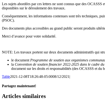
Les sujets abordées par ces lettres ne sont connus que des OCASSS et 
disponibles sur le déroulement des travaux.
Conséquemment, les informations contenues sont très techniques, puis
(PSOC).
Des documents plus accessibles au grand public seront produits ultéri
Merci d’avance pour votre solidarité.
NOTE: Les travaux portent sur deux documents administratifs qui str
le document
Programme de soutien aux organismes communa
la
Convention de soutien financier 2022-2025 dans le cadre du 
document sur les droits et responsabilités (des OCASSS et du ba
Table
2021-12-08T18:26:48-05:00
08/12/2021
|
Partagez maintenant!
Facebook
X
Email
Articles similaires