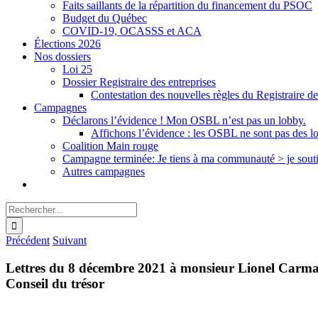
Faits saillants de la répartition du financement du PSOC
Budget du Québec
COVID-19, OCASSS et ACA
Élections 2026
Nos dossiers
Loi 25
Dossier Registraire des entreprises
Contestation des nouvelles règles du Registraire de
Campagnes
Déclarons l’évidence ! Mon OSBL n’est pas un lobby.
Affichons l’évidence : les OSBL ne sont pas des l
Coalition Main rouge
Campagne terminée: Je tiens à ma communauté > je sout
Autres campagnes
Rechercher:
Précédent
Suivant
Lettres du 8 décembre 2021 à monsieur Lionel Carmant
Conseil du trésor