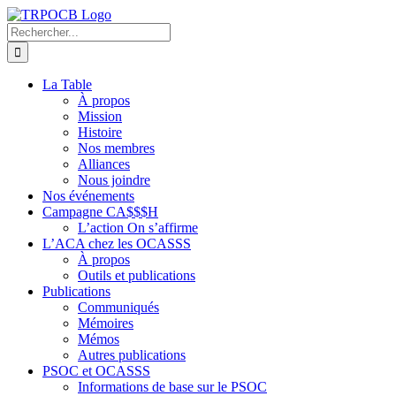
Passer
au
Rechercher:
contenu
La Table
À propos
Mission
Histoire
Nos membres
Alliances
Nous joindre
Nos événements
Campagne CA$$$H
L’action On s’affirme
L’ACA chez les OCASSS
À propos
Outils et publications
Publications
Communiqués
Mémoires
Mémos
Autres publications
PSOC et OCASSS
Informations de base sur le PSOC