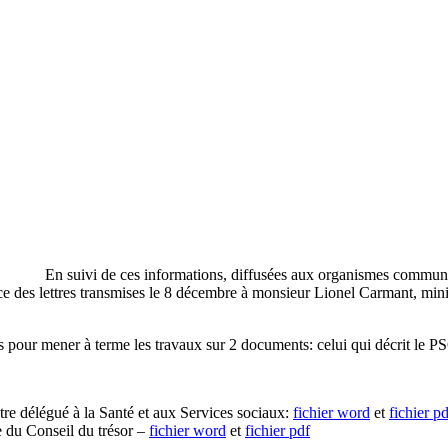
En suivi de ces informations, diffusées aux organismes communa
ce des lettres transmises le 8 décembre à monsieur Lionel Carmant, min
s pour mener à terme les travaux sur 2 documents: celui qui décrit le P
tre délégué à la Santé et aux Services sociaux:
fichier word
et
fichier p
e du Conseil du trésor –
fichier word
et
fichier pdf