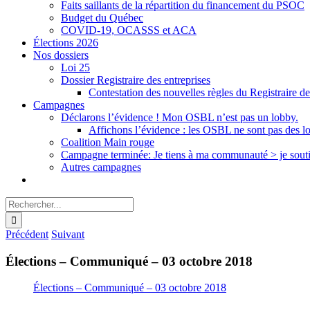
Faits saillants de la répartition du financement du PSOC
Budget du Québec
COVID-19, OCASSS et ACA
Élections 2026
Nos dossiers
Loi 25
Dossier Registraire des entreprises
Contestation des nouvelles règles du Registraire de
Campagnes
Déclarons l’évidence ! Mon OSBL n’est pas un lobby.
Affichons l’évidence : les OSBL ne sont pas des l
Coalition Main rouge
Campagne terminée: Je tiens à ma communauté > je sout
Autres campagnes
Rechercher:
Précédent
Suivant
Élections – Communiqué – 03 octobre 2018
Élections – Communiqué – 03 octobre 2018