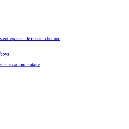
s entreprises – le dossier chemine
obbys !
iens le communautaire