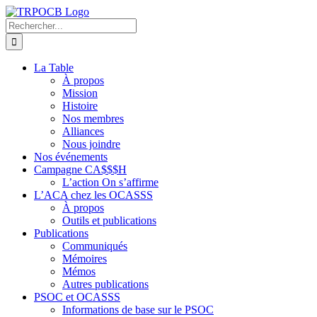
Passer
au
Rechercher:
contenu
La Table
À propos
Mission
Histoire
Nos membres
Alliances
Nous joindre
Nos événements
Campagne CA$$$H
L’action On s’affirme
L’ACA chez les OCASSS
À propos
Outils et publications
Publications
Communiqués
Mémoires
Mémos
Autres publications
PSOC et OCASSS
Informations de base sur le PSOC