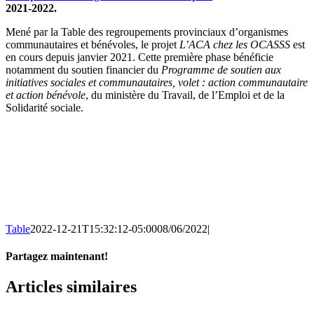
2021-2022.
Mené par la Table des regroupements provinciaux d’organismes
communautaires et bénévoles, le projet
L’ACA chez les OCASSS
est
en cours depuis janvier 2021. Cette première phase bénéficie
notamment du soutien financier du
Programme de soutien aux
initiatives sociales et communautaires, volet : action communautaire
et action bénévole
, du ministère du Travail, de l’Emploi et de la
Solidarité sociale.
Table
2022-12-21T15:32:12-05:00
08/06/2022
|
Partagez maintenant!
Facebook
X
Email
Articles similaires