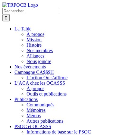
Passer
au
Rechercher:
contenu
La Table
À propos
Mission
Histoire
Nos membres
Alliances
Nous joindre
Nos événements
Campagne CA$$$H
L’action On s’affirme
L’ACA chez les OCASSS
À propos
Outils et publications
Publications
Communiqués
Mémoires
Mémos
Autres publications
PSOC et OCASSS
Informations de base sur le PSOC