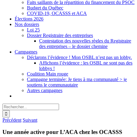
Faits saillants de la répartition du financement du PSOC
Budget du Québec
COVID-19, OCASSS et ACA
Élections 2026
Nos dossiers
Loi 25
Dossier Registraire des entreprises
Contestation des nouvelles règles du Registraire
des entreprises – le dossier chemine
Campagnes
Déclarons l’évidence ! Mon OSBL n’est pas un lobby.
Affichons l’évidence : les OSBL ne sont pas des
lobbys !
Coalition Main rouge
Campagne terminée: Je tiens à ma communauté > je
soutiens le communautaire
Autres campagnes
Rechercher:
Précédent
Suivant
Une année active pour L’ACA chez les OCASSS