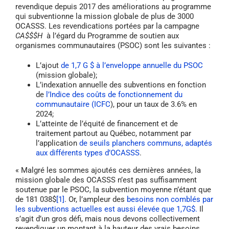
revendique depuis 2017 des améliorations au programme
qui subventionne la mission globale de plus de 3000
OCASSS. Les revendications portées par la campagne
CA$$$H
à l’égard du Programme de soutien aux
organismes communautaires (PSOC) sont les suivantes :
L’ajout
de 1,7 G $ à l’enveloppe annuelle du PSOC
(mission globale);
L’indexation annuelle des subventions en fonction
de
l’Indice des coûts de fonctionnement du
communautaire (ICFC
), pour un taux de 3.6% en
2024;
L’atteinte de l’équité de financement et de
traitement partout au Québec, notamment par
l’application
de seuils planchers communs, adaptés
aux différents types d’OCASSS
.
« Malgré les sommes ajoutés ces dernières années, la
mission globale des OCASSS n’est pas suffisamment
soutenue par le PSOC, la subvention moyenne n’étant que
de 181 038$
[1]
. Or, l’ampleur des
besoins non comblés par
les subventions actuelles est aussi élevée que 1,7G$.
Il
s’agit d’un gros défi, mais nous devons collectivement
revendiquer un montant à la hauteur des vrais besoins