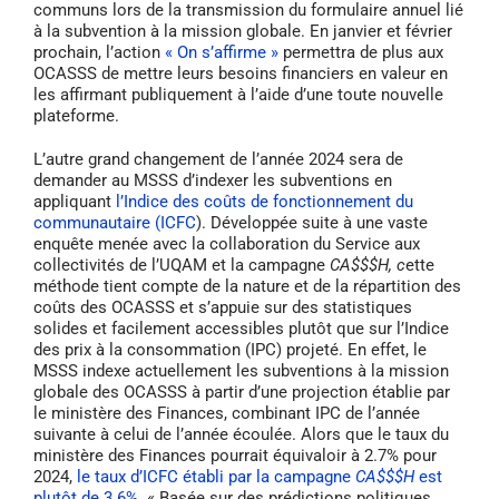
communs lors de la transmission du formulaire annuel lié
à la subvention à la mission globale. En janvier et février
prochain, l’action
« On s’affirme »
permettra de plus aux
OCASSS de mettre leurs besoins financiers en valeur en
les affirmant publiquement à l’aide d’une toute nouvelle
plateforme.
L’autre grand changement de l’année 2024 sera de
demander au MSSS d’indexer les subventions en
appliquant
l’Indice des coûts de fonctionnement du
communautaire (ICFC
). Développée suite à une vaste
enquête menée avec la collaboration du Service aux
collectivités de l’UQAM et la campagne
CA$$$H, c
ette
méthode tient compte de la nature et de la répartition des
coûts des OCASSS et s’appuie sur des statistiques
solides et facilement accessibles plutôt que sur l’Indice
des prix à la consommation (IPC) projeté. En effet, le
MSSS indexe actuellement les subventions à la mission
globale des OCASSS à partir d’une projection établie par
le ministère des Finances, combinant IPC de l’année
suivante à celui de l’année écoulée. Alors que le taux du
ministère des Finances pourrait équivaloir à 2.7% pour
2024,
le taux d’ICFC établi par la campagne
CA$$$H
est
plutôt de 3.6%.
« Basée sur des prédictions politiques