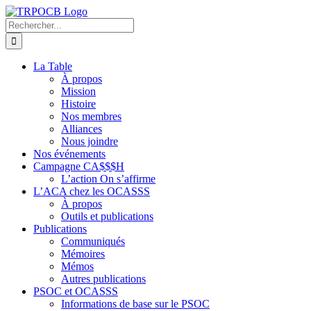
Passer
au
Rechercher:
contenu
La Table
À propos
Mission
Histoire
Nos membres
Alliances
Nous joindre
Nos événements
Campagne CA$$$H
L’action On s’affirme
L’ACA chez les OCASSS
À propos
Outils et publications
Publications
Communiqués
Mémoires
Mémos
Autres publications
PSOC et OCASSS
Informations de base sur le PSOC