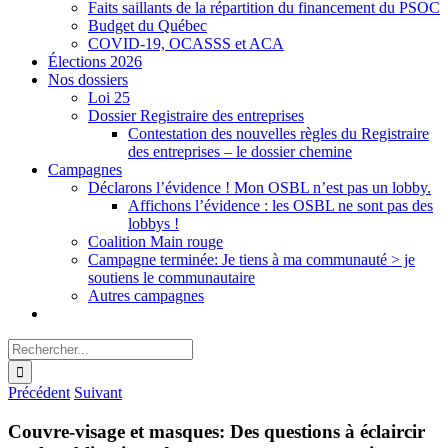
Faits saillants de la répartition du financement du PSOC
Budget du Québec
COVID-19, OCASSS et ACA
Élections 2026
Nos dossiers
Loi 25
Dossier Registraire des entreprises
Contestation des nouvelles règles du Registraire
des entreprises – le dossier chemine
Campagnes
Déclarons l’évidence ! Mon OSBL n’est pas un lobby.
Affichons l’évidence : les OSBL ne sont pas des
lobbys !
Coalition Main rouge
Campagne terminée: Je tiens à ma communauté > je
soutiens le communautaire
Autres campagnes
Rechercher:
Précédent
Suivant
Couvre-visage et masques: Des questions à éclaircir